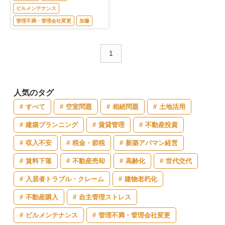
ビルメンテナンス
管理不満・管理会社変更
加藤
1
人気のタグ
すべて
空室問題
相続問題
土地活用
建築プランニング
賃貸管理
不動産投資
収入不安
税金・節税
新築アパマン経営
賃料下落
不動産売却
高齢化
世代交代
入居者トラブル・クレーム
建物老朽化
不動産購入
自主管理ストレス
ビルメンテナンス
管理不満・管理会社変更