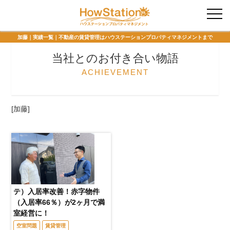
入居者様専用
加藤｜実績一覧｜不動産の賃貸管理はハウステーションプロパティマネジメントまで
当社とのお付き合い物語
ACHIEVEMENT
[加藤]
テ）入居率改善！赤字物件
（入居率66％）が2ヶ月で満
室経営に！
空室問題
賃貸管理