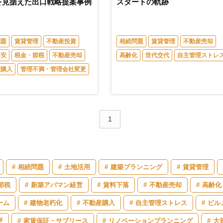
を見据えた出口戦略提案事例
スタートの軌跡
問題
賃貸管理
不動産投資
相続問題
賃貸管理
不動産売却
不安
税金・節税
不動産売却
高齢化
世代交代
自主管理ストレ
産購入
管理不満・管理会社変更
1
相続問題
土地活用
建築プランニング
賃貸管理
節税
新築アパマン経営
賃料下落
不動産売却
高齢化
ーム
建物老朽化
不動産購入
自主管理ストレス
ビル
更
家賃保証・サブリース
リノベーションプランニング
大