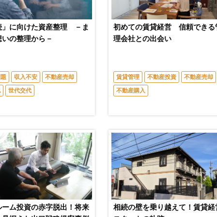
続」に向けた資産整理 －ま
初めての賃貸経営 信頼できる
想いの整理から－
理会社との出会い
問題
収入不安
不動産売却
賃貸管理
不動産投資
不動産売却
化
世代交代
不動産購入
ルーム投資の赤字脱出！将来
相続の壁を乗り越えて！賃貸経