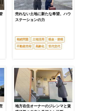
管
売れない土地に新たな希望、ハウ
ステーションの力
相続問題
土地活用
税金・節税
不動産売却
高齢化
世代交代
営
地方在住オーナーのジレンマと賃