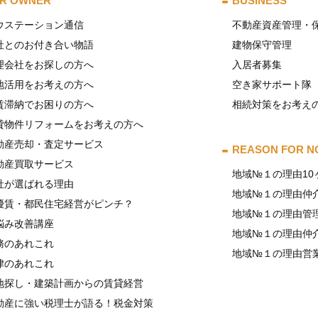
R OWNER
BUSINESS
ウステーション通信
不動産資産管理・
社とのお付き合い物語
建物保守管理
理会社をお探しの方へ
入居者募集
地活用をお考えの方へ
空き家サポート隊
賃滞納でお困りの方へ
相続対策をお考え
貸物件リフォームをお考えの方へ
動産売却・査定サービス
REASON FOR N
動産買取サービス
地域№１の理由10
社が選ばれる理由
地域№１の理由仲
優賃・都民住宅経営がピンチ？
地域№１の理由管
悩み改善講座
地域№１の理由仲
務のあれこれ
地域№１の理由営
律のあれこれ
地探し・建築計画からの賃貸経営
動産に強い税理士が語る！税金対策