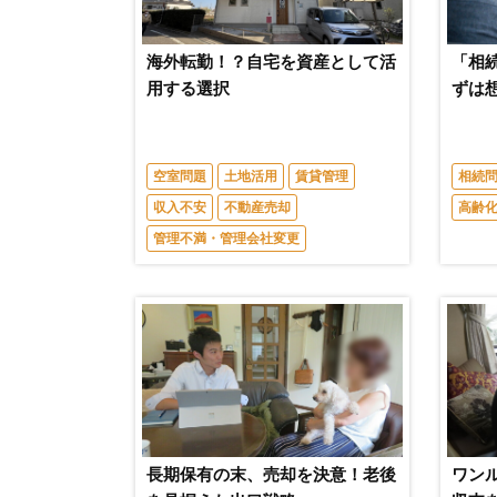
海外転勤！？自宅を資産として活
「相
用する選択
ずは
空室問題
土地活用
賃貸管理
相続
収入不安
不動産売却
高齢
管理不満・管理会社変更
長期保有の末、売却を決意！老後
ワン