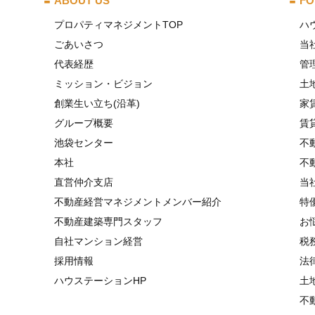
ABOUT US
FO
プロパティマネジメントTOP
ハ
ごあいさつ
当
代表経歴
管
ミッション・ビジョン
土
創業生い立ち(沿革)
家
グループ概要
賃
池袋センター
不
本社
不
直営仲介支店
当
不動産経営マネジメントメンバー紹介
特
不動産建築専門スタッフ
お
自社マンション経営
税
採用情報
法
ハウステーションHP
土
不