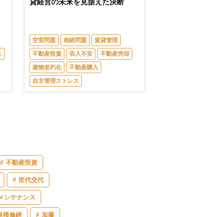
貸経営の未来を見据えた決断
空室問題
相続問題
賃貸管理
ス
不動産投資
収入不安
不動産売却
建物老朽化
不動産購入
自主管理ストレス
不動産投資
世代交代
メンテナンス
規模修繕
加藤