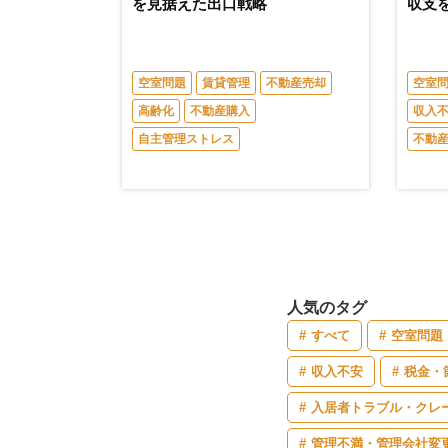
を見据えた出口戦略
収支
空室問題
賃貸管理
不動産売却
空室
高齢化
不動産購入
収入
自主管理ストレス
不動
人気のタグ
すべて
空室問題
収入不安
税金・
入居者トラブル・クレ
管理不満・管理会社変