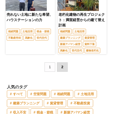
売れない土地に新たな希望、
老朽化建物の再生プロジェク
ハウステーションの力
ト：満室経営からの建て替え
計画
相続問題
土地活用
税金・節税
相続問題
土地活用
不動産売却
高齢化
世代交代
建築プランニング
賃貸管理
新築アパマン経営
賃料下落
高齢化
世代交代
建物老朽化
1
2
人気のタグ
すべて
空室問題
相続問題
土地活用
建築プランニング
賃貸管理
不動産投資
収入不安
税金・節税
新築アパマン経営