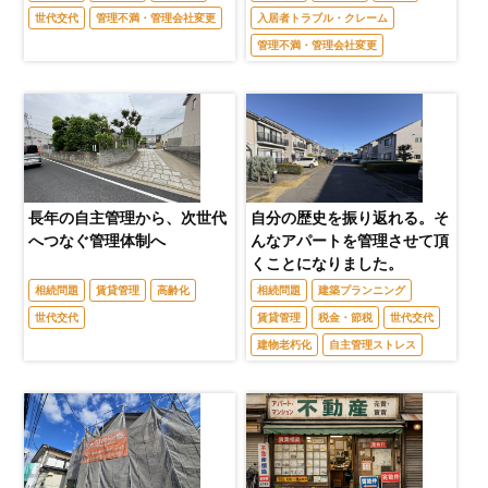
世代交代
管理不満・管理会社変更
入居者トラブル・クレーム
管理不満・管理会社変更
長年の自主管理から、次世代
自分の歴史を振り返れる。そ
へつなぐ管理体制へ
んなアパートを管理させて頂
くことになりました。
相続問題
賃貸管理
高齢化
相続問題
建築プランニング
世代交代
賃貸管理
税金・節税
世代交代
建物老朽化
自主管理ストレス