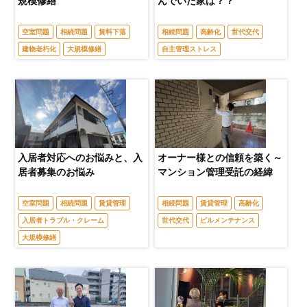
規模修繕
んでいた家は？？
空室問題
相続問題
賃料下落
相続問題
高齢化
世代交代
建物老朽化
大規模修繕
自主管理ストレス
入居者対応へのお悩みと、入
オーナー様との信頼を築く～
居者募集のお悩み
マンション管理受託の経緯
空室問題
相続問題
賃貸管理
相続問題
賃貸管理
高齢化
入居者トラブル・クレーム
世代交代
ビルメンテナンス
大規模修繕