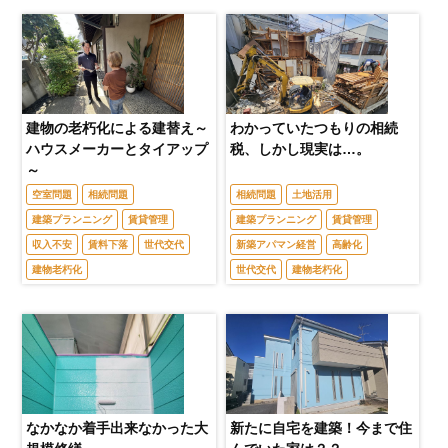
建物の老朽化による建替え～
わかっていたつもりの相続
ハウスメーカーとタイアップ
税、しかし現実は…。
～
空室問題
相続問題
相続問題
土地活用
建築プランニング
賃貸管理
建築プランニング
賃貸管理
収入不安
賃料下落
世代交代
新築アパマン経営
高齢化
建物老朽化
世代交代
建物老朽化
なかなか着手出来なかった大
新たに自宅を建築！今まで住