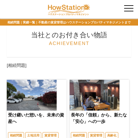
入居者様専用
相続問題｜実績一覧｜不動産の賃貸管理はハウステーションプロパティマネジメントまで
当社とのお付き合い物語
ACHIEVEMENT
[相続問題]
受け継いだ想いを、未来の資
長年の「信頼」から、新たな
産へ
「安心」への一歩
相続問題
土地活用
賃貸管理
相続問題
賃貸管理
高齢化