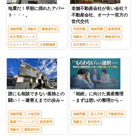
地震だ！早朝に揺れたアパー
老舗不動産会社が良い会社？
ト・・・。
不動産会社、オーナー双方の
世代交代
相続問題
高齢化
建物老朽化
空室問題
相続問題
賃貸管理
自主管理ストレス
高齢化
世代交代
建物老朽化
ビルメンテナンス
大規模修繕
自主管理ストレス
誰にも相談できない孤独との
「相続」に向けた資産整理
闘い！～建替えまでの歩み～
－まずは想いの整理から－
相続問題
土地活用
相続問題
収入不安
不動産売却
建築プランニング
賃貸管理
高齢化
世代交代
高齢化
建物老朽化