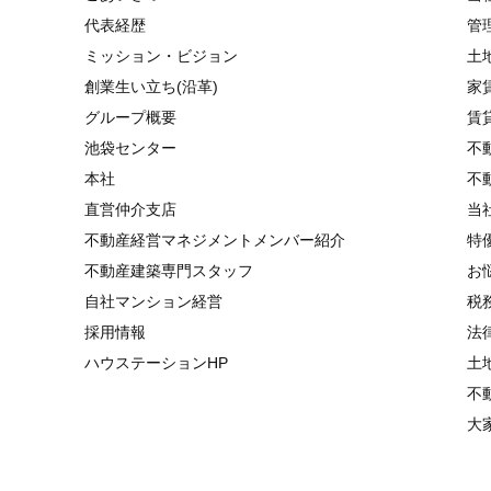
代表経歴
管
ミッション・ビジョン
土
創業生い立ち(沿革)
家
グループ概要
賃
池袋センター
不
本社
不
直営仲介支店
当
不動産経営マネジメントメンバー紹介
特
不動産建築専門スタッフ
お
自社マンション経営
税
採用情報
法
ハウステーションHP
土
不
大