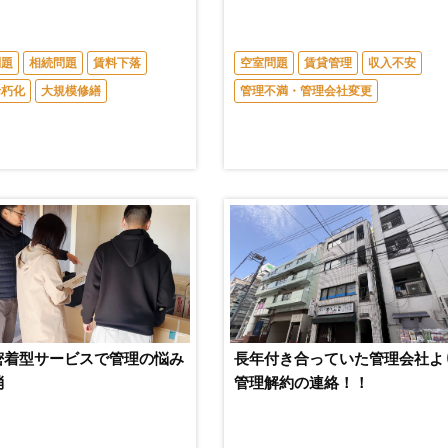
問題
相続問題
賃料下落
空室問題
賃貸管理
収入不安
老朽化
大規模修繕
管理不満・管理会社変更
密着型サービスで管理の悩み
長年付き合っていた管理会社よ
消
管理解約の連絡！！