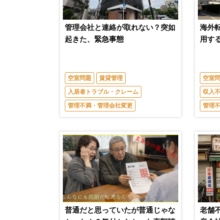
管理会社と連絡が取れない？突如
海外
起きた、緊急事態
用す
空室問題
賃貸管理
空室
入居者トラブル・クレーム
収入
管理不満・管理会社変更
管理
普通だと思っていたが普通じゃな
老舗