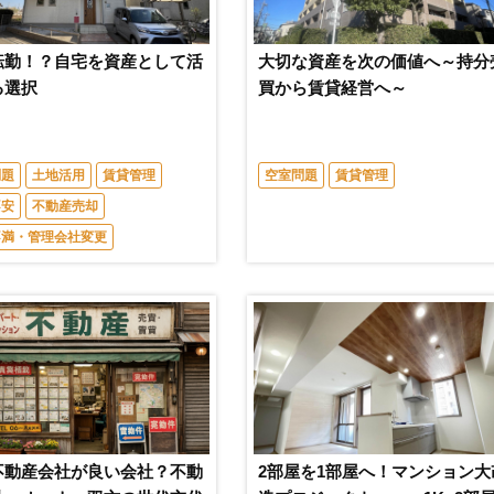
転勤！？自宅を資産として活
大切な資産を次の価値へ～持分
る選択
買から賃貸経営へ～
問題
土地活用
賃貸管理
空室問題
賃貸管理
不安
不動産売却
不満・管理会社変更
不動産会社が良い会社？不動
2部屋を1部屋へ！マンション大