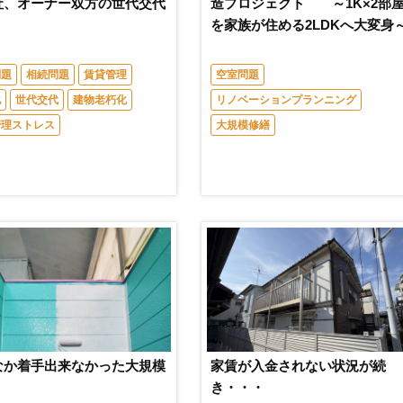
社、オーナー双方の世代交代
造プロジェクト ～1K×2部
を家族が住める2LDKへ大変身
問題
相続問題
賃貸管理
空室問題
化
世代交代
建物老朽化
リノベーションプランニング
管理ストレス
大規模修繕
なか着手出来なかった大規模
家賃が入金されない状況が続
き・・・