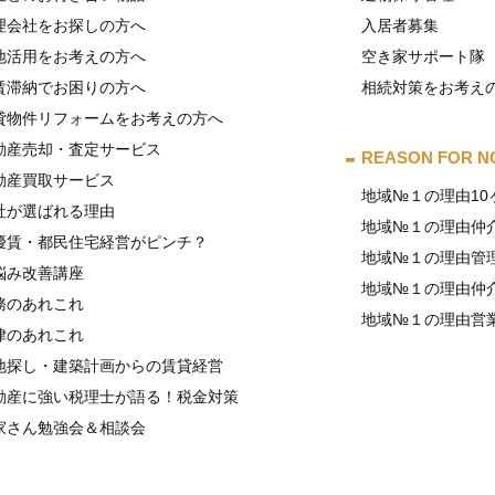
理会社をお探しの方へ
入居者募集
地活用をお考えの方へ
空き家サポート隊
賃滞納でお困りの方へ
相続対策をお考え
貸物件リフォームをお考えの方へ
動産売却・査定サービス
REASON FOR N
動産買取サービス
地域№１の理由10
社が選ばれる理由
地域№１の理由仲
優賃・都民住宅経営がピンチ？
地域№１の理由管
悩み改善講座
地域№１の理由仲
務のあれこれ
地域№１の理由営
律のあれこれ
地探し・建築計画からの賃貸経営
動産に強い税理士が語る！税金対策
家さん勉強会＆相談会