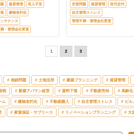
問題
賃貸管理
収入不安
空室問題
賃貸管理
世代交代
下落
建物老朽化
自主管理ストレス
メンテナンス
管理不満・管理会社変更
不満・管理会社変更
1
2
3
相続問題
土地活用
建築プランニング
賃貸管理
節税
新築アパマン経営
賃料下落
不動産売却
高齢化
ーム
建物老朽化
不動産購入
自主管理ストレス
ビル
更
家賃保証・サブリース
リノベーションプランニング
大