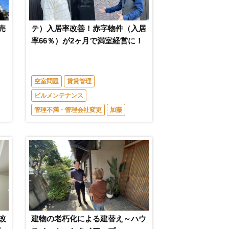
売
テ）入居率改善！赤字物件（入居
率66％）が2ヶ月で満室経営に！
空室問題
賃貸管理
ビルメンテナンス
管理不満・管理会社変更
加藤
改
建物の老朽化による建替え～ハウ