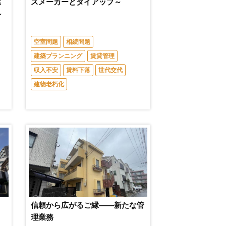
屋
スメーカーとタイアップ～
～
空室問題
相続問題
建築プランニング
賃貸管理
収入不安
賃料下落
世代交代
建物老朽化
信頼から広がるご縁――新たな管
理業務