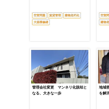
空室問題
賃貸管理
建物老朽化
空室
大規模修繕
建物
管理会社変更 マンネリ化脱却と
地域
なる、大きな一歩
を解