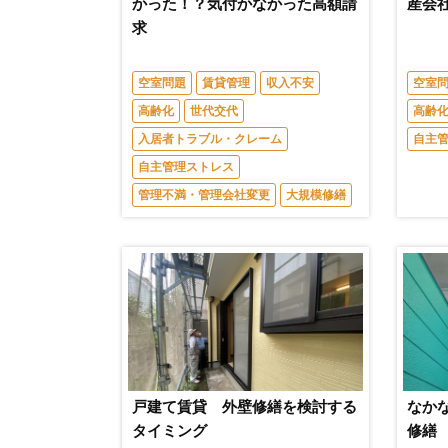
かった！？気付かなかった高額請
産会
求
空室問題
賃貸管理
収入不安
空室
高齢化
世代交代
高齢
入居者トラブル・クレーム
自主
自主管理ストレス
管理不満・管理会社変更
大規模修繕
戸建て賃貸 外壁修繕を検討する
なか
タイミング
修繕