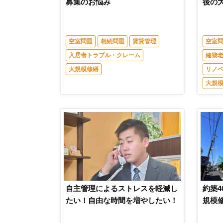
募集のお悩み
後の
空室問題
相続問題
賃貸管理
空室
入居者トラブル・クレーム
建物
大規模修繕
リノ
大規
自主管理によるストレスを軽減し
約築
たい！自由な時間を増やしたい！
規模