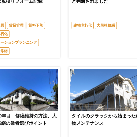
大規模リフォーム記録
と判断されました
問題
賃貸管理
賃料下落
建物老朽化
大規模修繕
老朽化
ベーションプランニング
模修繕
40年目 修繕維持の方法、大
タイルのクラックから始まった
修繕の業者選びポイント
物メンテナンス