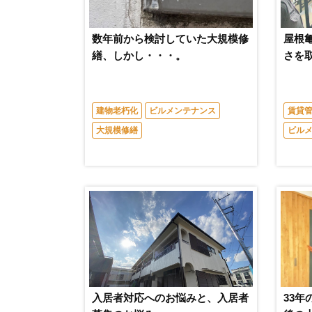
数年前から検討していた大規模修
屋根
繕、しかし・・・。
さを
建物老朽化
ビルメンテナンス
賃貸
大規模修繕
ビル
入居者対応へのお悩みと、入居者
33