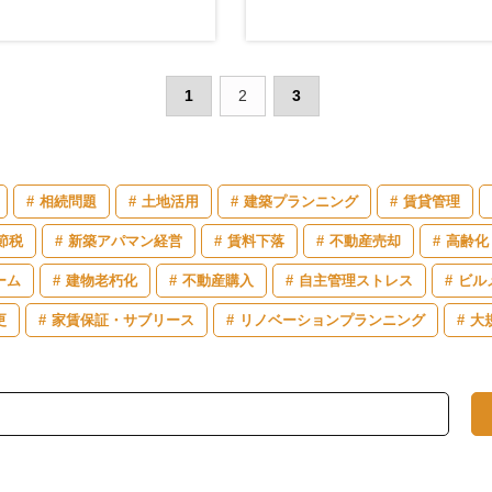
1
2
3
相続問題
土地活用
建築プランニング
賃貸管理
節税
新築アパマン経営
賃料下落
不動産売却
高齢化
ーム
建物老朽化
不動産購入
自主管理ストレス
ビル
更
家賃保証・サブリース
リノベーションプランニング
大