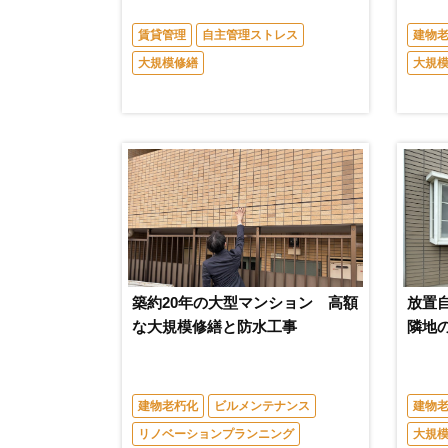
賃貸管理
自主管理ストレス
建物
大規模修繕
大規
築約20年の大型マンション 高額
放置
な大規模修繕と防水工事
隣地
建物老朽化
ビルメンテナンス
建物
リノベーションプランニング
大規