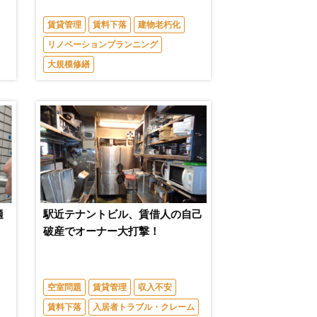
賃貸管理
賃料下落
建物老朽化
リノベーションプランニング
大規模修繕
適
駅近テナントビル、賃借人の自己
破産でオーナー大打撃！
空室問題
賃貸管理
収入不安
賃料下落
入居者トラブル・クレーム