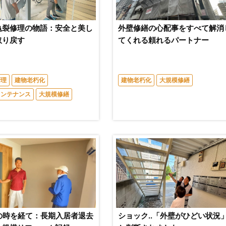
亀裂修理の物語：安全と美し
外壁修繕の心配事をすべて解消
取り戻す
てくれる頼れるパートナー
管理
建物老朽化
建物老朽化
大規模修繕
メンテナンス
大規模修繕
年の時を経て：長期入居者退去
ショック..「外壁がひどい状況