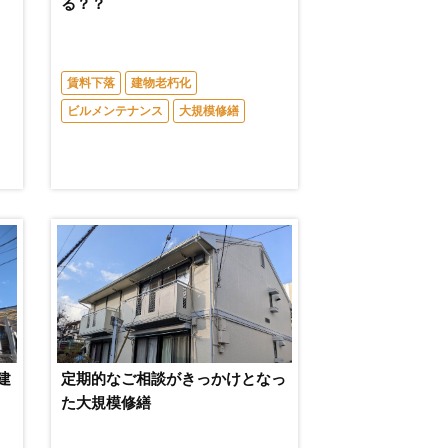
る？？
賃料下落
建物老朽化
ビルメンテナンス
大規模修繕
建
定期的なご相談がきっかけとなっ
た大規模修繕