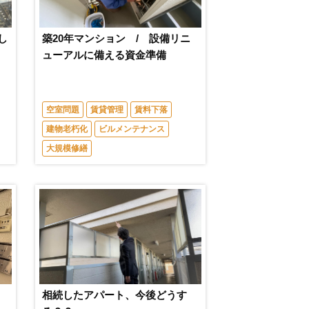
し
築20年マンション / 設備リニ
ューアルに備える資金準備
空室問題
賃貸管理
賃料下落
建物老朽化
ビルメンテナンス
大規模修繕
」
相続したアパート、今後どうす