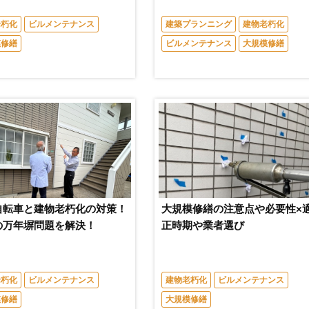
老朽化
ビルメンテナンス
建築プランニング
建物老朽化
模修繕
ビルメンテナンス
大規模修繕
自転車と建物老朽化の対策！
大規模修繕の注意点や必要性×
の万年塀問題を解決！
正時期や業者選び
老朽化
ビルメンテナンス
建物老朽化
ビルメンテナンス
模修繕
大規模修繕